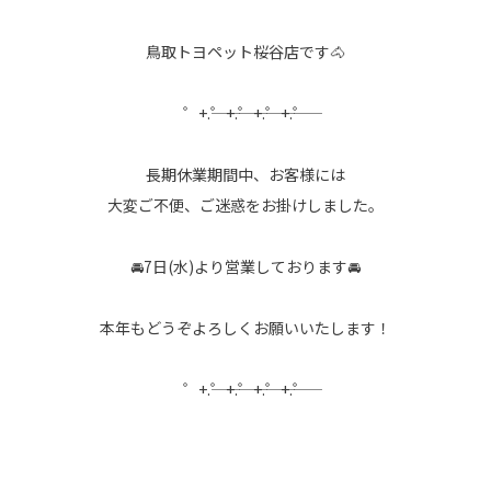
鳥取トヨペット桜谷店です🐴
゜+.――゜+.――゜+.――゜+.――゜
長期休業期間中、お客様には
大変ご不便、ご迷惑をお掛けしました。
🚘7日(水)より営業しております🚘
本年もどうぞよろしくお願いいたします！
゜+.――゜+.――゜+.――゜+.――゜