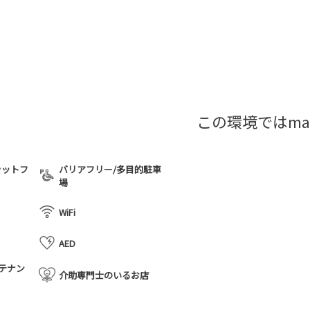
この環境ではma
ラットフ
バリアフリー/多目的駐車
場
WiFi
AED
テナン
介助専門士のいるお店