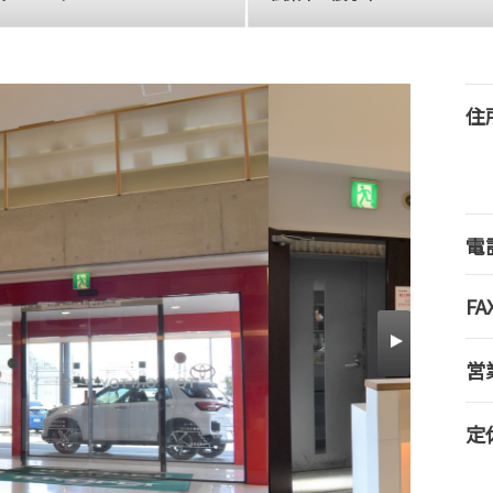
住
電
FA
営
定