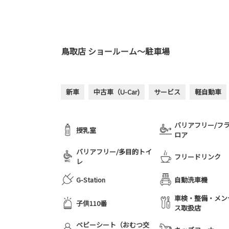
鳥取店 ショールーム～駐車場
新車
中古車（U-Car)
サービス
軽自動車
バリアフリー/フ
授乳室
ロア
バリアフリー/多目的トイ
フリードリンク
レ
G-Station
自動洗車機
車検・整備・メン
子供110番
ス取扱店
ベビーシート（おむつ交