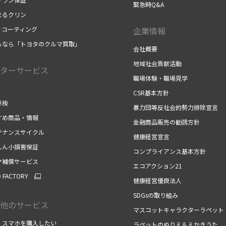
緊急時Q&A
まるクリン
ィコーティング
企業情報
るなら「トヨタのクルマ買取」
会社概要
地域社会貢献活動
ターサービス
職場体験・職場見学
CSR基本方針
点検
暴力団等反社会的勢力排除宣言
すめ商品・情報
金融商品販売の勧誘方針
テナンスサイクル
健康経営宣言
しん小損害保証
コンプライアンス基本方針
ヤ補償サービス
エコアクション21
O FACTORY
健康経営優良法人
SDGsの取り組み
他のサービス
マスコットキャラクターラペット
・スマホを購入したい
ラペットのぬりえ＆えかきうた