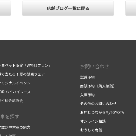
店舗ブログ一覧に戻る
トヨペット限定「W特典プラン」
お問い合わせ
場で当たる！夏の試乗フェア
試乗予約
オリジナルイベント
商談予約（購入相談）
TORIハイハイレース
入庫予約
タイ料金診断会
その他のお問い合わせ
お店とつながるMyTOYOTA
車を探す
オンライン相談
タ認定中古車の魅力
おうちで商談
グラン保証