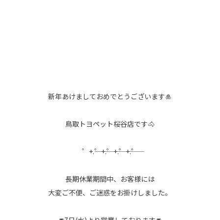
新年あけましておめでとうございます🎍
鳥取トヨペット桜谷店です🐴
゜+.――゜+.――゜+.――゜+.――゜
長期休業期間中、お客様には
大変ご不便、ご迷惑をお掛けしました。