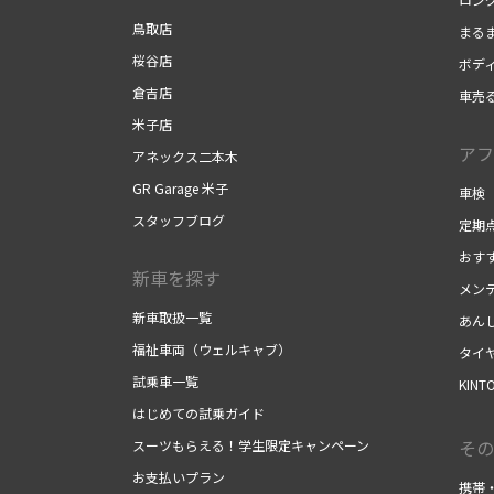
鳥取店
まる
桜谷店
ボデ
倉吉店
車売
米子店
アフ
アネックス二本木
GR Garage 米子
車検
スタッフブログ
定期
おす
新車を探す
メン
新車取扱一覧
あん
福祉車両（ウェルキャブ）
タイ
試乗車一覧
KINT
はじめての試乗ガイド
その
スーツもらえる！学生限定キャンペーン
お支払いプラン
携帯