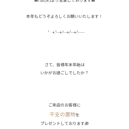
🚘7日(水)より営業しております🚘
本年もどうぞよろしくお願いいたします！
゜+.――゜+.――゜+.――゜+.――゜
さて、皆様年末年始は
いかがお過ごしでしたか？
ご来店のお客様に
干支の置物
を
プレゼントしております🎁