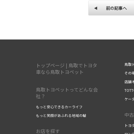
前の記事へ
トップページ | 鳥取でトヨタ
鳥取
車なら鳥取トヨペット
その
店舗
鳥取トヨペットってどんな会
TOT
社？
ケー
もっと安心できるカーライフ
中古
もっと笑顔があふれる地域の輪
トヨ
お店を探す
ロン