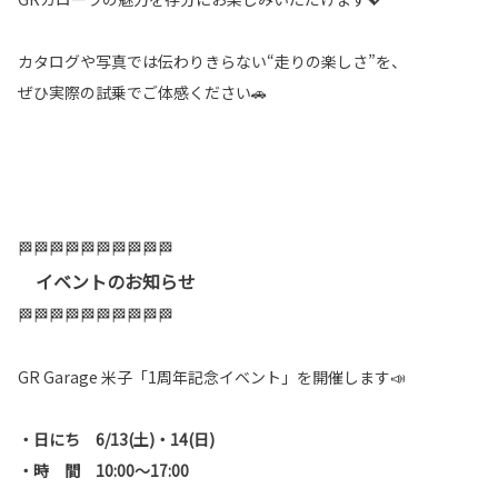
カタログや写真では伝わりきらない“走りの楽しさ”を、
ぜひ実際の試乗でご体感ください🚗
🏁🏁🏁🏁🏁🏁🏁🏁🏁🏁
イベントのお知らせ
🏁🏁🏁🏁🏁🏁🏁🏁🏁🏁
GR Garage 米子「1周年記念イベント」を開催します📣
・日にち 6/13(土)・14(日)
・時 間 10:00～17:00