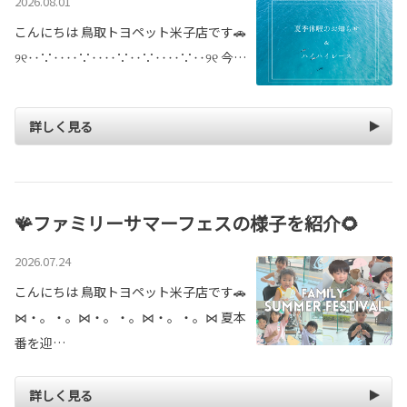
2026.08.01
こんにちは 鳥取トヨペット米子店です🚗
୨୧‥∵‥‥∵‥‥∵‥∵‥‥∵‥୨୧ 今…
詳しく見る
🪸ファミリーサマーフェスの様子を紹介🌻
2026.07.24
こんにちは 鳥取トヨペット米子店です🚗
⋈・。・。⋈・。・。⋈・。・。⋈ 夏本
番を迎…
詳しく見る