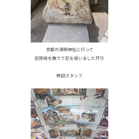
京都の清明神社に行って
厄除桃を撫でて厄を祓いました⛩🍑
桝田スタッフ