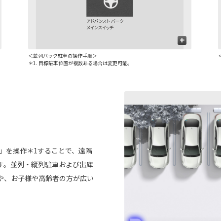
+
＜並列バック駐車の操作手順＞
＊1. 目標駐車位置が複数ある場合は変更可能。
rk」を操作＊1することで、遠隔
す。並列・縦列駐車および出庫
や、お子様や高齢者の方が広い