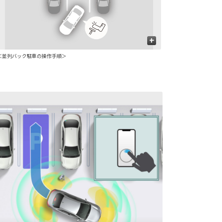
+
＜並列バック駐車の操作手順＞