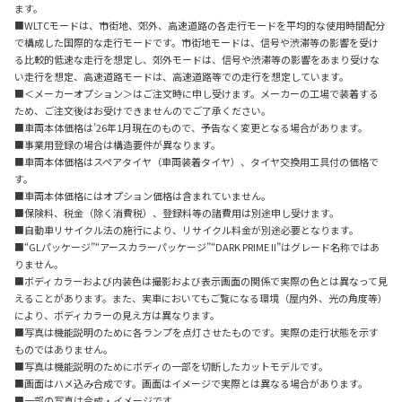
ます。
■WLTCモードは、市街地、郊外、高速道路の各走行モードを平均的な使用時間配分
で構成した国際的な走行モードです。市街地モードは、信号や渋滞等の影響を受け
る比較的低速な走行を想定し、郊外モードは、信号や渋滞等の影響をあまり受けな
い走行を想定、高速道路モードは、高速道路等での走行を想定しています。
■＜メーカーオプション＞はご注文時に申し受けます。メーカーの工場で装着する
ため、ご注文後はお受けできませんのでご了承ください。
■車両本体価格は’26年1月現在のもので、予告なく変更となる場合があります。
■事業用登録の場合は構造要件が異なります。
■車両本体価格はスペアタイヤ（車両装着タイヤ）、タイヤ交換用工具付の価格で
す。
■車両本体価格にはオプション価格は含まれていません。
■保険料、税金（除く消費税）、登録料等の諸費用は別途申し受けます。
■自動車リサイクル法の施行により、リサイクル料金が別途必要となります。
■“GLパッケージ”“アースカラーパッケージ”“DARK PRIME II”はグレード名称ではあ
りません。
■ボディカラーおよび内装色は撮影および表示画面の関係で実際の色とは異なって見
えることがあります。また、実車においてもご覧になる環境（屋内外、光の角度等）
により、ボディカラーの見え方は異なります。
■写真は機能説明のために各ランプを点灯させたものです。実際の走行状態を示す
ものではありません。
■写真は機能説明のためにボディの一部を切断したカットモデルです。
■画面はハメ込み合成です。
画面はイメージで実際とは異なる場合があります。
■一部の写真は合成・イメージです。