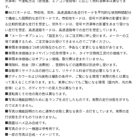
渋滞等）や運転方法（急発進、エアコン使用等）に応じて燃料消費率は異なりま
す。
■WLTCモードは、市街地、郊外、高速道路の各走行モードを平均的な使用時間配分
で構成した国際的な走行モードです。市街地モードは、信号や渋滞等の影響を受け
る比較的低速な走行を想定し、郊外モードは、信号や渋滞等の影響をあまり受けな
い走行を想定、高速道路モードは、高速道路等での走行を想定しています。
■「メーカーオプション」「設定あり」はご注文時に申し受けます。メーカーの工
場で装着するため、ご注文後はお受けできませんのでご了承ください。
■車両本体価格は'26年5月現在のもので、予告なく変更となる場合があります。
■車両本体価格はタイヤパンク応急修理キット、タイヤ交換用工具付の価格です。
■車両本体価格にはオプション価格、取付費は含まれていません。
■保険料、税金（除く消費税）、登録料などの諸費用は別途申し受けます。
■自動車リサイクル法の施行により、リサイクル料金が別途必要となります。
■ボディカラーおよび内装色は撮影の条件や、ご覧になる環境で実際の色とは異な
って見えることがあります。また、実車においてもご覧になる環境（屋内外、光の角
度等）により、ボディカラーの見え方は異なります。
■運転席とその他の席の色は異なります。
■写真は機能説明のために各ランプを点灯したものです。実際の走行状態を示すも
のではありません。
■写真は機能説明のために通常の状態と異なる表示・点灯をしています。実際の走
行状態を示すものではありません。
■画面はハメ込み合成です。
■写真のタクシー機器は参考例です。
■一部の写真は合成・イメージです。