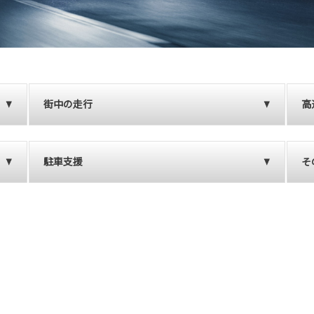
街中の走行
高
駐車支援
そ