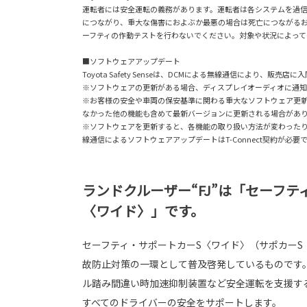
運転者には安全運転の義務があります。運転者は各システムを過
につながり、重大な傷害におよぶか最悪の場合は死亡につながる
ーフティの作動テストを行わないでください。対象や状況によって
■ソフトウェアアップデート
Toyota Safety Senseは、DCMによる無線通信により、
※ソフトウェアの更新がある場合、ディスプレイオーディオに通
※お客様の安全や車両の保安基準に関わる重大なソフトウェア更
なかった他の機能も含めて最新バージョンに更新される場合があ
※ソフトウェアを更新すると、各機能の取り扱い方法が変わったり、
線通信によるソフトウェアアップデートはT-Connect契約が必要
ランドクルーザー“FJ”は「セーフテ
〈ワイド〉」です。
セーフティ・サポートカーS〈ワイド〉（サポカーS
故防止対策の一環として普及啓発しているものです
ル踏み間違い時加速抑制装置など安全運転を支援す
すべてのドライバーの安全をサポートします。