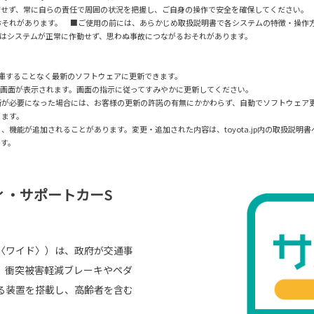
信せず、常に自らの責任で周囲の状況を把握し、ご自身の操作で安全を確保してください。
おそれがあります。 ■ご使用の前には、あらかじめ取扱説明書で各システムの特徴・操作
はシステムが正常に作動せず、思わぬ事故につながるおそれがあります。
販売店に入庫することなく最新のソフトウェアに更新できます。
知画面が表示されます。画面の指示に従ってすみやかに更新してください。
新が必要になった場合には、お客様の更新の許諾の有無にかかわらず、自動でソフトウェア
ります。
機能が追加されることがあります。変更・追加された内容は、toyota.jp内の取扱説明
です。
ィ・サポートカーS
〈ワイド〉）は、政府が交通事
。衝突被害軽減ブレーキやペダ
る装置を搭載し、高齢者を含む