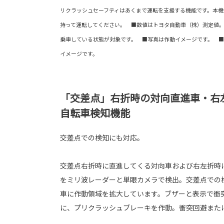
リクラッシュセーフティはあくまで運転を支援する機能です。本機
持って運転してください。 ■数値はトヨタ自動車（株）測定値
乗車している状態が対象です。 ■写真は作動イメージです。 
イメージです。
「交差点」右折時の対向直進車・右
自転車検知機能
交差点での検知にも対応。
交差点右折時に直進してくる対向車および右左折時
をミリ波レーダーと単眼カメラで検出。交差点での
車に作動領域を拡大しています。ブザーと表示で衝
に、プリクラッシュブレーキを作動。衝突回避また