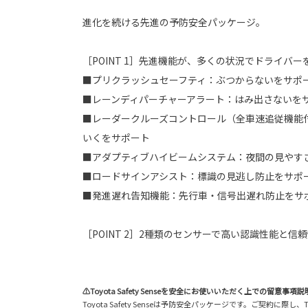
進化を続ける先進の予防安全パッケージ。
［POINT 1］先進機能が、多くの状況でドライバ
■プリクラッシュセーフティ：ぶつからないをサポ
■レーンディパーチャーアラート：はみ出さないを
■レーダークルーズコントロール（全車速追従機能
いくをサポート
■アダプティブハイビームシステム：夜間の見やす
■ロードサインアシスト：標識の見逃し防止をサポ
■発進遅れ告知機能：先行車・信号出遅れ防止をサ
［POINT 2］2種類のセンサーで高い認識性能と信
⚠Toyota Safety Senseを安全にお使いいただく上での留意事項説
Toyota Safety Senseは予防安全パッケージです。ご契約