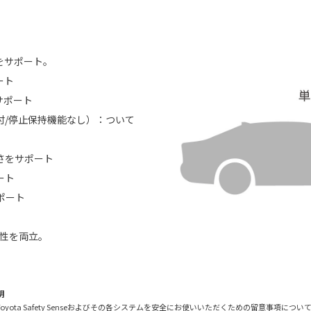
ーをサポート。
ート
サポート
付/停止保持機能なし）：ついて
さをサポート
ート
ポート
頼性を両立。
明
に際し、Toyota Safety Senseおよびその各システムを安全にお使いいただくための留意