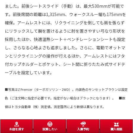
ました。前後シートスライド（手動）は、最大530mmが可能で
す。前後席間の距離は1,315mm、ウォークスルー幅も175mmを
確保。アームレストには、リクライニングを倒しても肩を張らず
にリラックスして腕を置けるように肘を置きやすい弓なり形状を
採用したほか、快適温熱シート＋ベンチレーションシートも設定
し、さらなる心地よさも追求しました。さらに、電動でオットマ
ンとリクライニングの操作が行えるほか、アームレストにはフタ
付カップホルダーとポケット、シート間に折りたたみ式サイドテ
ーブルを設定しています。
■写真はZ Premier（ターボガソリン・2WD）。内装色のサンセットブラウンは設定
色（ご注文時に指定が必要です。指定がない場合はブラックになります）。 ■数
値はトヨタ自動車（株）測定値。測定箇所により数値は異なります。
お店を探す
試乗したい
入庫予約
購入相談