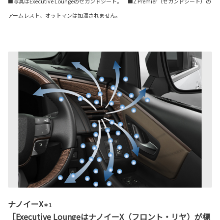
■写真はExecutive Loungeのセカンドシート。 ■Z Premier（セカンドシート）の
アームレスト、オットマンは加温されません。
ナノイーX
＊1
［Executive LoungeはナノイーX（フロント・リヤ）が標