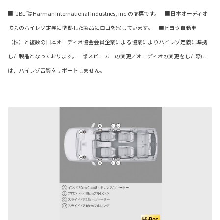
■“JBL”はHarman International Industries, inc.の商標です。 ■日本オーディオ
協会のハイレゾ定義に準拠した製品にロゴを冠しています。 ■トヨタ自動車
（株）と複数の日本オーディオ協会会員企業による協業によりハイレゾ定義に準拠
した製品となっております。一部スピーカーの変更／オーディオの変更をした際に
は、ハイレゾ音質をサポートしません。