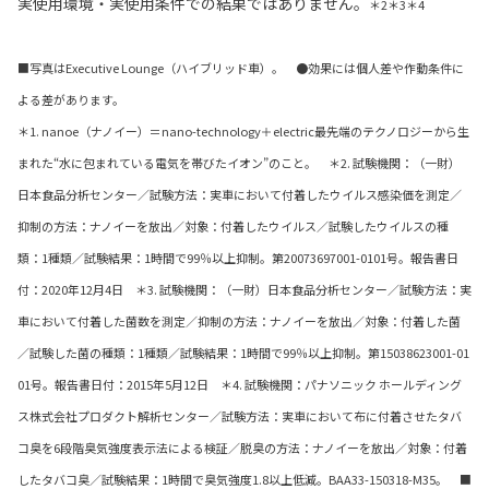
実使用環境・実使用条件での結果ではありません。
＊2＊3＊4
■写真はExecutive Lounge（ハイブリッド車）。 ●効果には個人差や作動条件に
よる差があります。
＊1. nanoe（ナノイー）＝nano-technology＋electric最先端のテクノロジーから生
まれた“水に包まれている電気を帯びたイオン”のこと。 ＊2. 試験機関：（一財）
日本食品分析センター／試験方法：実車において付着したウイルス感染価を測定／
抑制の方法：ナノイーを放出／対象：付着したウイルス／試験したウイルスの種
類：1種類／試験結果：1時間で99％以上抑制。第20073697001-0101号。報告書日
付：2020年12月4日 ＊3. 試験機関：（一財）日本食品分析センター／試験方法：実
車において付着した菌数を測定／抑制の方法：ナノイーを放出／対象：付着した菌
／試験した菌の種類：1種類／試験結果：1時間で99％以上抑制。第15038623001-01
01号。報告書日付：2015年5月12日 ＊4. 試験機関：パナソニック ホールディング
ス株式会社プロダクト解析センター／試験方法：実車において布に付着させたタバ
コ臭を6段階臭気強度表示法による検証／脱臭の方法：ナノイーを放出／対象：付着
したタバコ臭／試験結果：1時間で臭気強度1.8以上低減。BAA33-150318-M35。 ■