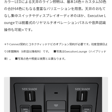
カラーLEDによる天井のライン照明は、基本14色＋カスタム50色
の合計64色にもなる豊富なバリエーションを用意。天井のおもて
なし集中スイッチやディスプレイオーディオのほか、Executive L
oungeでは脱着式のリヤマルチオペレーションパネルや音声認識
操作も可能
です。
＊
＊T-Connect契約とコネクティッドナビのオプション契約が必要です。初度登録日よ
り5年間無料（6年目以降有料）です。 ■写真はExecutive Lounge（ハイブリッド
車）。 ■写真の色や照度は実際とは異なります。