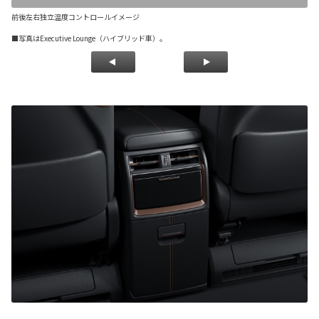
前後左右独立温度コントロールイメージ
フ
■写真はExecutive Lounge（ハイブリッド車）。
■写