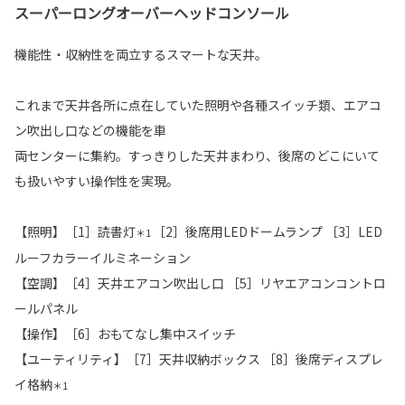
スーパーロングオーバーヘッドコンソール
機能性・収納性を両立するスマートな天井。
これまで天井各所に点在していた照明や各種スイッチ類、エアコ
ン吹出し口などの機能を車
両センターに集約。すっきりした天井まわり、後席のどこにいて
も扱いやすい操作性を実現。
【照明】［1］読書灯
［2］後席用LEDドームランプ ［3］LED
＊1
ルーフカラーイルミネーション
【空調】［4］天井エアコン吹出し口 ［5］リヤエアコンコントロ
ールパネル
【操作】［6］おもてなし集中スイッチ
【ユーティリティ】［7］天井収納ボックス ［8］後席ディスプレ
イ格納
＊1