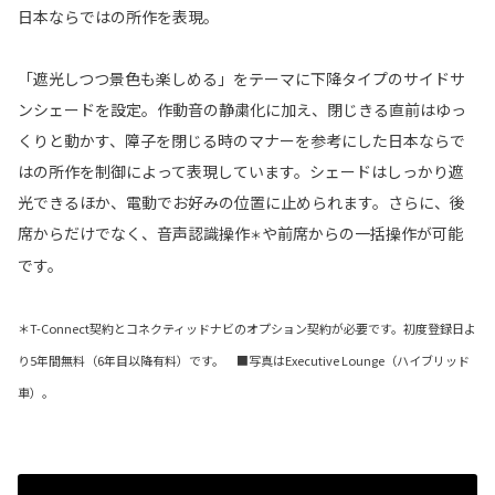
日本ならではの所作を表現。
「遮光しつつ景色も楽しめる」をテーマに下降タイプのサイドサ
ンシェードを設定。作動音の静粛化に加え、閉じきる直前はゆっ
くりと動かす、障子を閉じる時のマナーを参考にした日本ならで
はの所作を制御によって表現しています。シェードはしっかり遮
光できるほか、電動でお好みの位置に止められます。さらに、後
席からだけでなく、音声認識操作
や前席からの一括操作が可能
＊
です。
＊T-Connect契約とコネクティッドナビのオプション契約が必要です。初度登録日よ
り5年間無料（6年目以降有料）です。 ■写真はExecutive Lounge（ハイブリッド
車）。