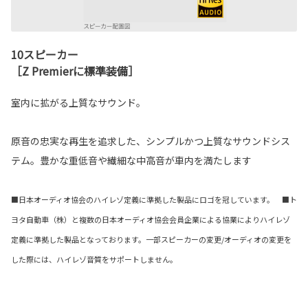
10スピーカー
［Z Premierに標準装備］
室内に拡がる上質なサウンド。
原音の忠実な再生を追求した、シンプルかつ上質なサウンドシス
テム。豊かな重低音や繊細な中高音が車内を満たします
■日本オーディオ協会のハイレゾ定義に準拠した製品にロゴを冠しています。 ■ト
ヨタ自動車（株）と複数の日本オーディオ協会会員企業による協業によりハイレゾ
定義に準拠した製品となっております。一部スピーカーの変更/オーディオの変更を
した際には、ハイレゾ音質をサポートしません。