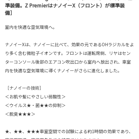
準装備。Z PremierはナノイーX（フロント）が標準装
備］
室内を快適な空気環境へ。
ナノイーXは、ナノイーに比べて、効果の元であるOHラジカルをよ
り多く含む微粒子イオンです。フロントは運転席側、リヤはセン
ターコンソール後部のエアコン吹出口から室内へ放出され、車室
内を快適な空気環境に導くナノイーがさらに進化しました。
［ナノイーの技術］
＜お肌や髪にやさしい弱酸性＞
＜ウイルス★・菌★★の抑制＞
＜脱臭★★★＞
★、★★、★★★車室空間での試験による約1時間の効果であり、